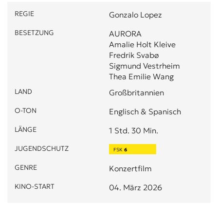
REGIE
Gonzalo Lopez
BESETZUNG
AURORA
Amalie Holt Kleive
Fredrik Svabø
Sigmund Vestrheim
Thea Emilie Wang
LAND
Großbritannien
O-TON
Englisch & Spanisch
LÄNGE
1 Std. 30 Min.
JUGENDSCHUTZ
FSK
6
GENRE
Konzertfilm
KINO-START
04. März 2026