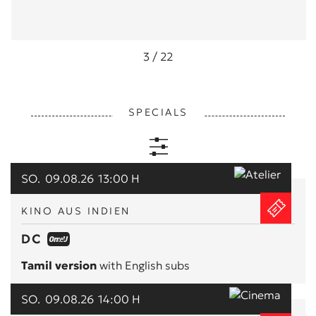
3
/
22
SPECIALS
SO.
09.08.26
13:00 H
ALLE
KINO AUS INDIEN
KUNST & KLASSIK
DC
Tamil version
with English subs
MUSIK & KONZERTE
SO.
09.08.26
14:00 H
EVENTS