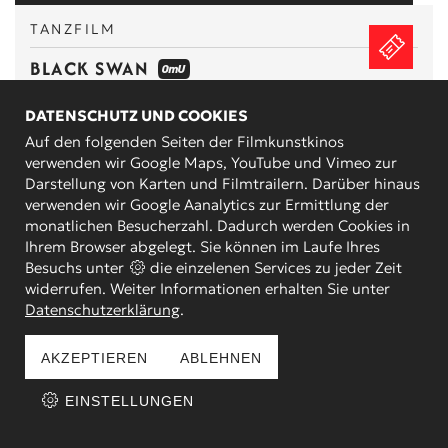
TANZFILM
BLACK SWAN
anschl. Gespräch mit Doris Becker (Tänzerin, Ballett
DATENSCHUTZ UND COOKIES
am Rhein)
Auf den folgenden Seiten der Filmkunstkinos
verwenden wir Google Maps, YouTube und Vimeo zur
SA.
17.10.26
ZEIT FOLGT!
Darstellung von Karten und Filmtrailern. Darüber hinaus
verwenden wir Google Aanalytics zur Ermittlung der
ZU GAST IN UNSEREN KINOS
monatlichen Besucherzahl. Dadurch werden Cookies in
Ihrem Browser abgelegt. Sie können im Laufe Ihres
HEIMSUCHUNG
Besuchs unter
die einzelenen Services zu jeder Zeit
EINE JAHRHUNDERTGESCHICHTE
widerrufen. Weiter Informationen erhalten Sie unter
Datenschutzerklärung
.
mit Regisseur Volker Schlöndorff
AKZEPTIEREN
ABLEHNEN
SA.
17.10.26
14:00 H
EINSTELLUNGEN
FILMREIHE: IDEOLOGIEKRITIK & FILM
DAS GEWICHT DER WELT