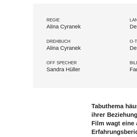
REGIE
LA
Alina Cyranek
De
DREHBUCH
O-
Alina Cyranek
De
OFF SPECHER
BIL
Sandra Hüller
Fa
Tabuthema häus
ihrer Beziehun
Film wagt eine 
Erfahrungsberi