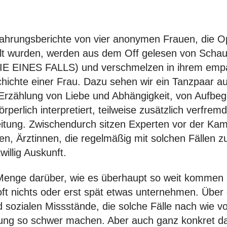
fahrungsberichte von vier anonymen Frauen, die O
lt wurden, werden aus dem Off gelesen von Schau
IE EINES FALLS) und verschmelzen in ihrem emp
chichte einer Frau. Dazu sehen wir ein Tanzpaar 
 Erzählung von Liebe und Abhängigkeit, von Aufbe
perlich interpretiert, teilweise zusätzlich verfrem
itung. Zwischendurch sitzen Experten vor der Kame
nen, Ärztinnen, die regelmäßig mit solchen Fällen z
illig Auskunft.
 Menge darüber, wie es überhaupt so weit komme
oft nichts oder erst spät etwas unternehmen. Über
 sozialen Missstände, die solche Fälle nach wie v
gung so schwer machen. Aber auch ganz konkret d