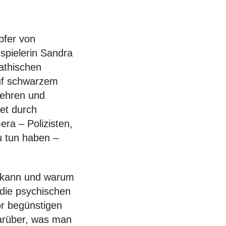
pfer von
spielerin Sandra
athischen
auf schwarzem
gehren und
det durch
ra – Polizisten,
u tun haben –
n kann und warum
 die psychischen
or begünstigen
arüber, was man