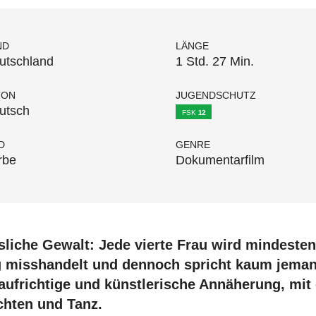
ND
LÄNGE
utschland
1 Std. 27 Min.
TON
JUGENDSCHUTZ
utsch
FSK
12
D
GENRE
rbe
Dokumentarfilm
liche Gewalt: Jede vierte Frau wird mindesten
g misshandelt und dennoch spricht kaum jeman
aufrichtige und künstlerische Annäherung, mit
chten und Tanz.