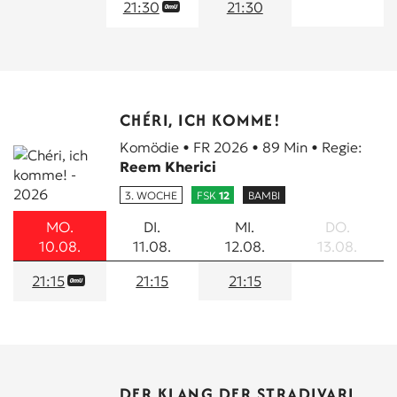
NEU
21:30
21:30
KINDERKINO
CHÉRI, ICH KOMME!
Komödie • FR 2026 • 89 Min • Regie:
Reem Kherici
3. WOCHE
FSK
12
BAMBI
MO.
DI.
MI.
DO.
10.08.
11.08.
12.08.
13.08.
21:15
21:15
21:15
DER KLANG DER STRADIVARI