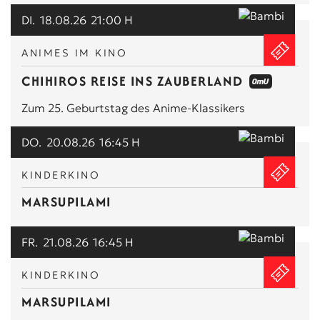
MUSIK & KONZERTE
DI.
18.08.26
21:00 H
EVENTS
ANIMES IM KINO
PREMIEREN & PREVIEWS
CHIHIROS REISE INS ZAUBERLAND
Zum 25. Geburtstag des Anime-Klassikers
KOMMA & HOMOCHROM
DO.
20.08.26
16:45 H
KINDERKINO
KINDERKINO
SONSTIGES
MARSUPILAMI
+ OMU/OV
FR.
21.08.26
16:45 H
KINDERKINO
MARSUPILAMI