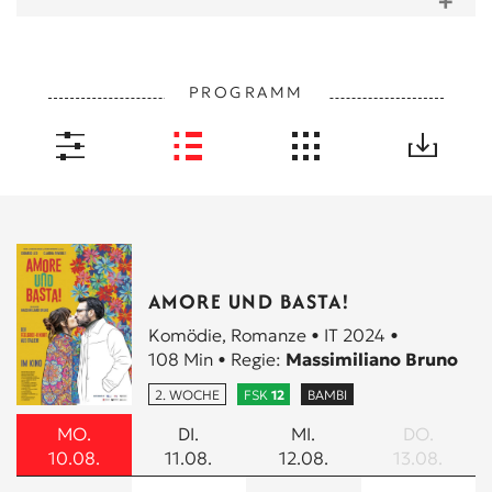
PROGRAMM
FILME A-Z
HEUTE
AMORE UND BASTA!
Komödie, Romanze • IT 2024 •
VOR 18 UHR
108 Min • Regie:
Massimiliano Bruno
NACH 18 UHR
2. WOCHE
FSK
12
BAMBI
MO.
DI.
MI.
DO.
OMU
10.08.
11.08.
12.08.
13.08.