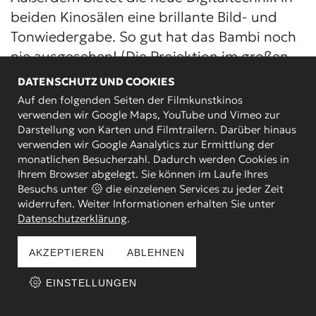
beiden Kinosälen eine brillante Bild- und
Tonwiedergabe. So gut hat das Bambi noch
nie ausgesehen! (Die Projektion im großen
Saal litt immer unter dem schräg zur
DATENSCHUTZ UND COOKIES
Bildwand angebauten Vorführraum und die
Auf den folgenden Seiten der Filmkunstkinos
Spiegelprojektion im kleinen Saal war auch
verwenden wir Google Maps, YouTube und Vimeo zur
Darstellung von Karten und Filmtrailern. Darüber hinaus
nicht mehr zeitgemäß!) Die Investitionen der
verwenden wir Google Aanalytics zur Ermittlung der
letzten Jahre waren zwar enorm (ca.
monatlichen Besucherzahl. Dadurch werden Cookies in
260.000 Euro), aber das war uns unser
Ihrem Browser abgelegt. Sie können im Laufe Ihres
Besuchs unter
die einzelenen Services zu jeder Zeit
(und Ihr) Bambi einfach wert!
widerrufen. Weiter Informationen erhalten Sie unter
Datenschutzerklärung
.
Das Bambi gehört mit dem Atelier im Savoy,
dem Cinema und dem Metropol zu den
AKZEPTIEREN
ABLEHNEN
Kinos der Düsseldorfer Filmkunstkino
EINSTELLUNGEN
GmbH. Geschäftsführer war und die Seele
des Hauses bleibt Udo Heimansberg. Der