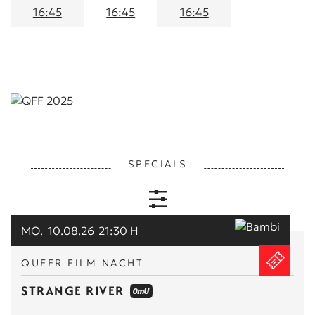
16:45
16:45
16:45
SPECIALS
MO.
10.08.26
21:30 H
ALLE
QUEER FILM NACHT
KUNST & KLASSIK
STRANGE RIVER