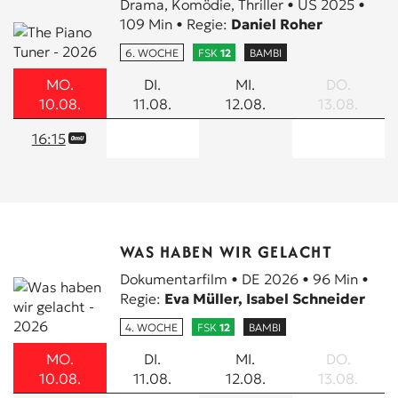
Drama, Komödie, Thriller • US 2025 •
109 Min • Regie:
Daniel Roher
6. WOCHE
FSK
12
BAMBI
MO.
DI.
MI.
DO.
10.08.
11.08.
12.08.
13.08.
16:15
WAS HABEN WIR GELACHT
Dokumentarfilm • DE 2026 • 96 Min •
Regie:
Eva Müller, Isabel Schneider
4. WOCHE
FSK
12
BAMBI
MO.
DI.
MI.
DO.
10.08.
11.08.
12.08.
13.08.