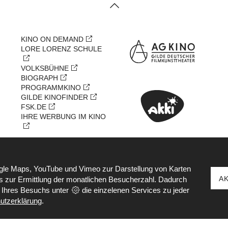
KINO ON DEMAND
LORE LORENZ SCHULE
VOLKSBÜHNE
BIOGRAPH
PROGRAMMKINO
GILDE KINOFINDER
FSK.DE
IHRE WERBUNG IM KINO
KOOPERATIONSPARTNER
ogle Maps, YouTube und Vimeo zur Darstellung von Karten
A
cs zur Ermittlung der monatlichen Besucherzahl. Dadurch
e Ihres Besuchs unter
die einzelenen Services zu jeder
utzerklärung
.
Y METROPOL DÜSSELDORFER FILMKUNSTKINO GMBH | Besuche uns 