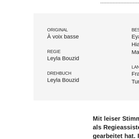
ORIGINAL
BE
À voix basse
Ey
Hi
REGIE
Ma
Leyla Bouzid
LA
DREHBUCH
Fr
Leyla Bouzid
Tu
Mit leiser Stim
als Regieassis
gearbeitet hat.