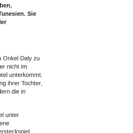
ben,
Tunesien. Sie
der
en Onkel Daly zu
er nicht im
otel unterkommt.
ng ihrer Tochter,
ern die in
el unter
gene
ersteckspiel