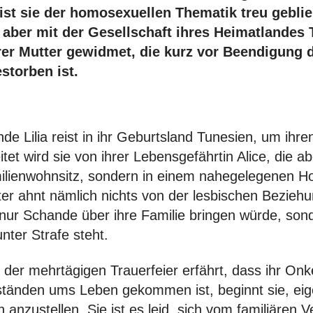
st sie der homosexuellen Thematik treu geblie
e aber mit der Gesellschaft ihres Heimatlandes 
rer Mutter gewidmet, die kurz vor Beendigung 
storben ist.
nde Lilia reist in ihr Geburtsland Tunesien, um ihr
tet wird sie von ihrer Lebensgefährtin Alice, die ab
ilienwohnsitz, sondern in einem nahegelegenen H
tter ahnt nämlich nichts von der lesbischen Beziehu
t nur Schande über ihre Familie bringen würde, sond
nter Strafe steht.
d der mehrtägigen Trauerfeier erfährt, dass ihr Onk
ständen ums Leben gekommen ist, beginnt sie, ei
anzustellen. Sie ist es leid, sich vom familiären V