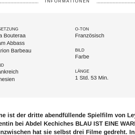
INFORMATIONEN
SETZUNG
O-TON
a Bouteraa
Französisch
am Abbass
rion Barbeau
BILD
Farbe
ND
ankreich
LÄNGE
1 Std. 53 Min.
nesien
me ist der dritte abendfüllende Spielfilm von Le
tentin bei Abdel Kechiches BLAU IST EINE W
 Inzwischen hat sie selbst drei Filme gedreht. I