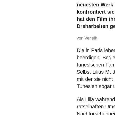
neuesten Werk i
konfrontiert si
hat den Film ih
Dreharbeiten ge
von Verleih
Die in Paris lebe
beerdigen. Beglei
tunesischen Fam
Selbst Lilias Mu
mit der sie nich
Tunesien sogar u
Als Lilia währen
rätselhaften Um
Nachforschungen 