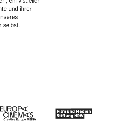
n, ein visueller
hte und ihrer
unseres
 selbst.