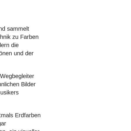
 und sammelt
chnik zu Farben
dern die
tönen und der
e Wegbegleiter
lichen Bilder
usikers
stmals Erdfarben
gar