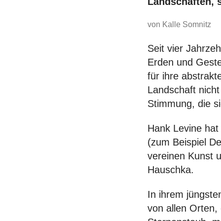
Landschaften, 
von Kalle Somnitz
Seit vier Jahrze
Erden und Gestei
für ihre abstrak
Landschaft nich
Stimmung, die s
Hank Levine hat s
(zum Beispiel D
vereinen Kunst 
Hauschka.
In ihrem jüngste
von allen Orten, 