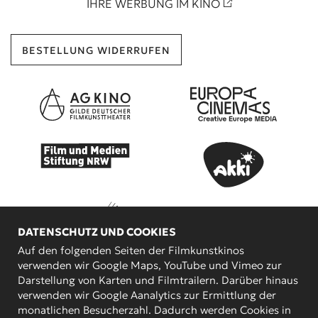
IHRE WERBUNG IM KINO
BESTELLUNG WIDERRUFEN
DATENSCHUTZ UND COOKIES
Auf den folgenden Seiten der Filmkunstkinos
verwenden wir Google Maps, YouTube und Vimeo zur
Darstellung von Karten und Filmtrailern. Darüber hinaus
KOOPERATIONSPARTNER
verwenden wir Google Aanalytics zur Ermittlung der
monatlichen Besucherzahl. Dadurch werden Cookies in