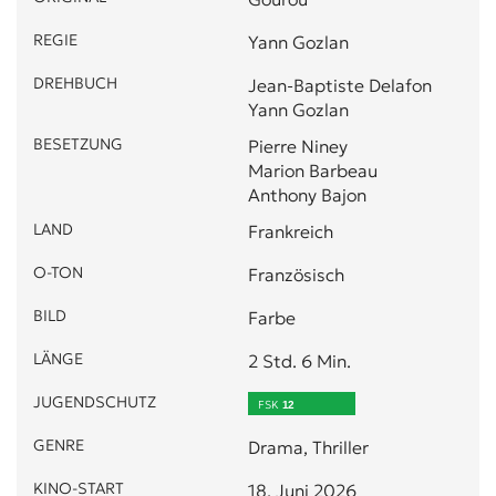
REGIE
Yann Gozlan
DREHBUCH
Jean-Baptiste Delafon
Yann Gozlan
BESETZUNG
Pierre Niney
Marion Barbeau
Anthony Bajon
LAND
Frankreich
O-TON
Französisch
BILD
Farbe
LÄNGE
2 Std. 6 Min.
JUGENDSCHUTZ
FSK
12
GENRE
Drama, Thriller
KINO-START
18. Juni 2026