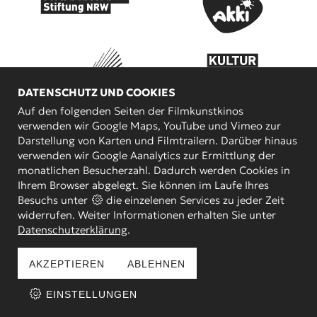
DATENSCHUTZ UND COOKIES
Auf den folgenden Seiten der Filmkunstkinos
verwenden wir Google Maps, YouTube und Vimeo zur
KOOPERATIONSPARTNER
Darstellung von Karten und Filmtrailern. Darüber hinaus
verwenden wir Google Aanalytics zur Ermittlung der
monatlichen Besucherzahl. Dadurch werden Cookies in
Ihrem Browser abgelegt. Sie können im Laufe Ihres
Besuchs unter
die einzelenen Services zu jeder Zeit
widerrufen. Weiter Informationen erhalten Sie unter
Datenschutzerklärung
.
AKZEPTIEREN
ABLEHNEN
© 2000 - 2026 BY METROPOL DÜSSELDORFER
EINSTELLUNGEN
FILMKUNSTKINO GMBH | Besuche uns auch auf: