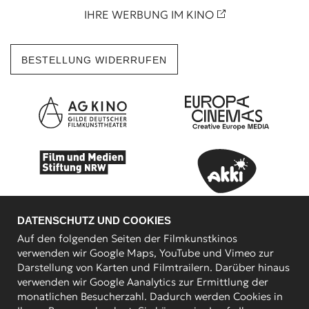
IHRE WERBUNG IM KINO
BESTELLUNG WIDERRUFEN
DATENSCHUTZ UND COOKIES
Auf den folgenden Seiten der Filmkunstkinos
verwenden wir Google Maps, YouTube und Vimeo zur
Darstellung von Karten und Filmtrailern. Darüber hinaus
verwenden wir Google Aanalytics zur Ermittlung der
KOOPERATIONSPARTNER
monatlichen Besucherzahl. Dadurch werden Cookies in