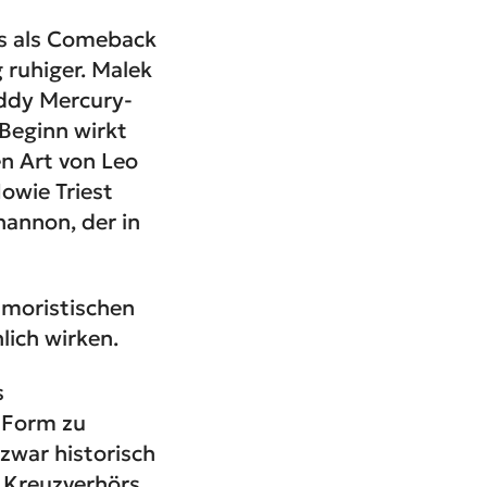
aus als Comeback
 ruhiger. Malek
ddy Mercury-
 Beginn wirkt
en Art von Leo
owie Triest
annon, der in
umoristischen
lich wirken.
s
m-Form zu
zwar historisch
s Kreuzverhörs