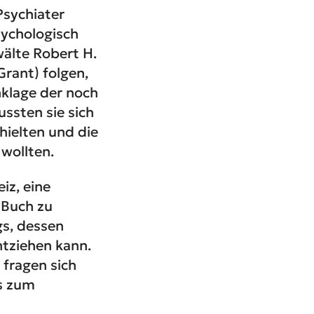
sychiater
sychologisch
älte Robert H.
rant) folgen,
nklage der noch
ssten sie sich
hielten und die
wollten.
iz, eine
 Buch zu
s, dessen
ntziehen kann.
 fragen sich
es zum