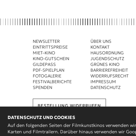
NEWSLETTER
ÜBER UNS
EINTRITTSPREISE
KONTAKT
MIET–KINO
HAUSORDNUNG
KINO-GUTSCHEIN
JUGENDSCHUTZ
GILDEPASS
GRÜNES KINO
PDF-SPIELPLAN
BARRIEREFREIHEIT
FOTOGALERIE
WIDERRUFSRECHT
FESTIVALBERICHTE
IMPRESSUM
SPENDEN
DATENSCHUTZ
BESTELLUNG WIDERRUFEN
DATENSCHUTZ UND COOKIES
Auf den folgenden Seiten der Filmkunstkinos verwenden wi
Karten und Filmtrailern. Darüber hinaus verwenden wir Goog