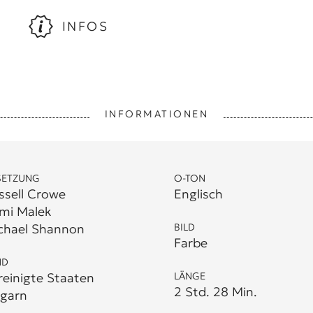
INFOS
INFORMATIONEN
SETZUNG
O-TON
ssell Crowe
Englisch
mi Malek
chael Shannon
BILD
Farbe
ND
reinigte Staaten
LÄNGE
2 Std. 28 Min.
garn