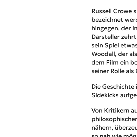
Russell Crowe s
bezeichnet werde
hingegen, der 
Darsteller zehr
sein Spiel etwa
Woodall, der al
dem Film ein b
seiner Rolle al
Die Geschichte 
Sidekicks aufge
Von Kritikern a
philosophischer
nähern, überze
so nah wie mögl