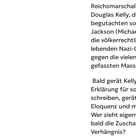
Reichsmarschal
Douglas Kelly, 
begutachten sol
Jackson (Michae
die völkerrecht
lebenden Nazi-G
gegen die viele
gefassten Masse
Bald gerät Kell
Erklärung für s
schreiben, ger
Eloquenz und ma
Wer zieht eigen
bald die Zuscha
Verhängnis?