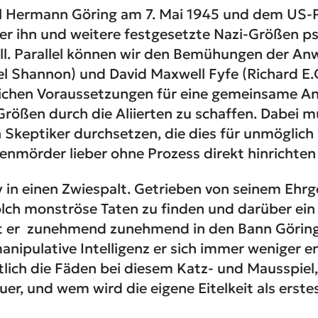
l Hermann Göring am 7. Mai 1945 und dem US-P
der ihn und weitere festgesetzte Nazi-Größen p
l. Parallel können wir den Bemühungen der Anw
l Shannon) und David Maxwell Fyfe (Richard E.G
lichen Voraussetzungen für eine gemeinsame A
rößen durch die Aliierten zu schaffen. Dabei mu
n Skeptiker durchsetzen, die dies für unmöglich 
nmörder lieber ohne Prozess direkt hinrichten 
y in einen Zwiespalt. Getrieben von seinem Ehrge
olch monströse Taten zu finden und darüber ein
ät er zunehmend zunehmend in den Bann Göring
nipulative Intelligenz er sich immer weniger e
tlich die Fäden bei diesem Katz- und Mausspiel,
uer, und wem wird die eigene Eitelkeit als erst