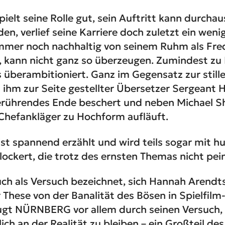
pielt seine Rolle gut, sein Auftritt kann durch
n, verlief seine Karriere doch zuletzt ein wenig
immer noch nachhaltig von seinem Ruhm als Fre
t, kann nicht ganz so überzeugen. Zumindest zu
s überambitioniert. Ganz im Gegensatz zur still
s ihm zur Seite gestellter Übersetzer Sergeant H
erührendes Ende beschert und neben Michael Sh
s Chefankläger zu Hochform aufläuft.
ist spannend erzählt und wird teils sogar mit h
lockert, die trotz des ernsten Themas nicht pein
uch als Versuch bezeichnet, sich Hannah Arendt
 These von der Banalität des Bösen in Spielfil
ugt NÜRNBERG vor allem durch seinen Versuch, 
ich an der Realität zu bleiben – ein Großteil de