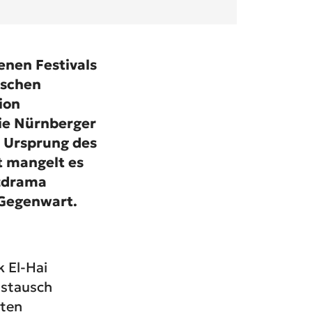
enen Festivals
tschen
ion
die Nürnberger
m Ursprung des
t mangelt es
izdrama
 Gegenwart.
 El-Hai
ustausch
rten