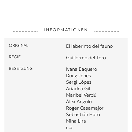
INFORMATIONEN
ORIGINAL
El laberinto del fauno
REGIE
Guillermo del Toro
BESETZUNG
Ivana Baquero
Doug Jones
Sergi López
Ariadna Gil
Maribel Verdú
Álex Angulo
Roger Casamajor
Sebastián Haro
Mina Lira
u.a.