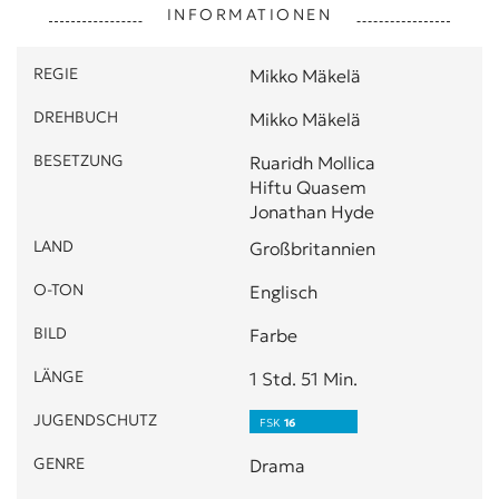
INFORMATIONEN
REGIE
Mikko Mäkelä
DREHBUCH
Mikko Mäkelä
BESETZUNG
Ruaridh Mollica
Hiftu Quasem
Jonathan Hyde
LAND
Großbritannien
O-TON
Englisch
BILD
Farbe
LÄNGE
1 Std. 51 Min.
JUGENDSCHUTZ
FSK
16
GENRE
Drama