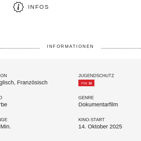
INFOS
INFORMATIONEN
TON
JUGENDSCHUTZ
glisch, Französisch
FSK
18
D
GENRE
rbe
Dokumentarfilm
NGE
KINO-START
 Min.
14. Oktober 2025