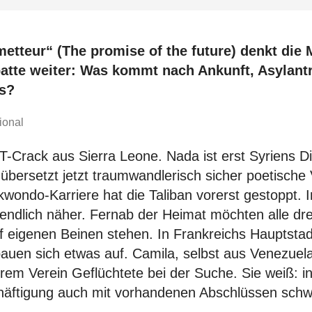
etteur“ (The promise of the future) denkt die 
batte weiter: Was kommt nach Ankunft, Asylant
is?
ional
IT-Crack aus Sierra Leone. Nada ist erst Syriens D
bersetzt jetzt traumwandlerisch sicher poetische
wondo-Karriere hat die Taliban vorerst gestoppt. 
ndlich näher. Fernab der Heimat möchten alle dre
eigenen Beinen stehen. In Frankreichs Hauptstadt
 bauen sich etwas auf. Camila, selbst aus Venezu
hrem Verein Geflüchtete bei der Suche. Sie weiß: in
häftigung auch mit vorhandenen Abschlüssen schwi