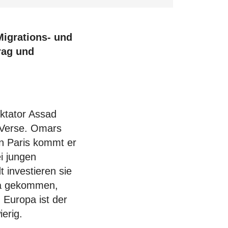
Migrations- und
rag und
iktator Assad
 Verse. Omars
In Paris kommt er
i jungen
 investieren sie
ela gekommen,
 Europa ist der
erig.