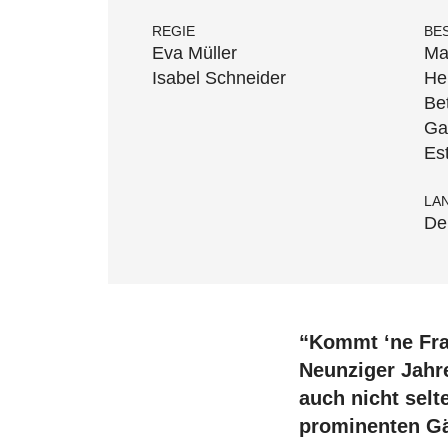
REGIE
BE
Eva Müller
Ma
Isabel Schneider
He
Be
Ga
Es
LA
De
“Kommt ‘ne Fra
Neunziger Jahr
auch nicht selt
prominenten Gä