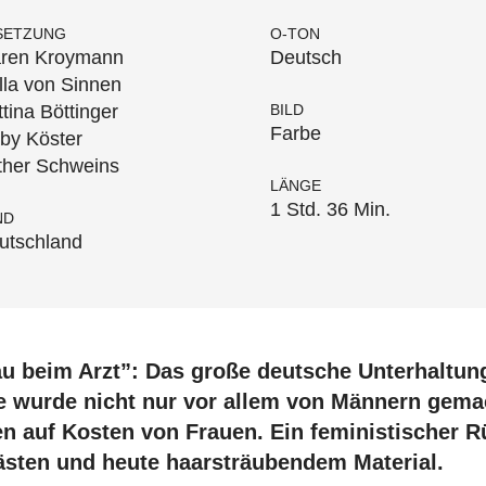
SETZUNG
O-TON
ren Kroymann
Deutsch
lla von Sinnen
ttina Böttinger
BILD
Farbe
by Köster
ther Schweins
LÄNGE
1 Std. 36 Min.
ND
utschland
u beim Arzt”: Das große deutsche Unterhaltun
e wurde nicht nur vor allem von Männern gema
en auf Kosten von Frauen. Ein feministischer R
sten und heute haarsträubendem Material.