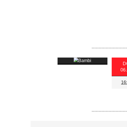
D
06.
16