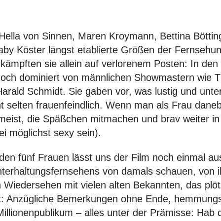
Hella von Sinnen, Maren Kroymann, Bettina Böttin
by Köster längst etablierte Größen der Fernsehun
, kämpften sie allein auf verlorenem Posten: In de
och dominiert von männlichen Showmastern wie 
arald Schmidt. Sie gaben vor, was lustig und unte
t selten frauenfeindlich. Wenn man als Frau dane
 meist, die Späßchen mitmachen und brav weiter i
ei möglichst sexy sein).
en fünf Frauen lässt uns der Film noch einmal au
erhaltungsfernsehens von damals schauen, von 
 Wiedersehen mit vielen alten Bekannten, das plötz
ist: Anzügliche Bemerkungen ohne Ende, hemmung
llionenpublikum – alles unter der Prämisse: Hab di