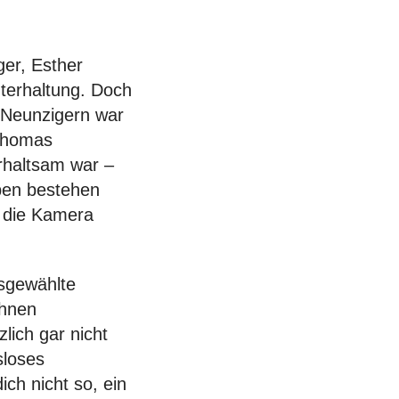
ger, Esther
terhaltung. Doch
n Neunzigern war
Thomas
rhaltsam war –
ben bestehen
n die Kamera
sgewählte
ihnen
lich gar nicht
sloses
ch nicht so, ein