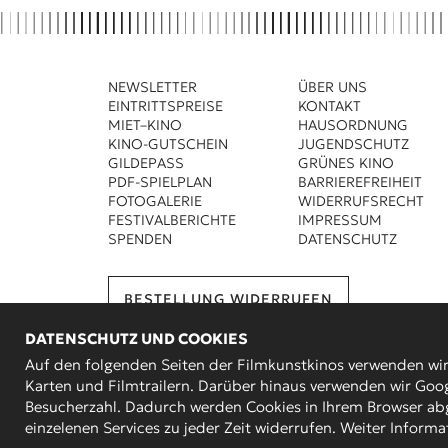
NEWSLETTER
ÜBER UNS
EINTRITTSPREISE
KONTAKT
MIET–KINO
HAUSORDNUNG
KINO-GUTSCHEIN
JUGENDSCHUTZ
GILDEPASS
GRÜNES KINO
PDF-SPIELPLAN
BARRIEREFREIHEIT
FOTOGALERIE
WIDERRUFSRECHT
FESTIVALBERICHTE
IMPRESSUM
SPENDEN
DATENSCHUTZ
BESTELLUNG WIDERRUFEN
DATENSCHUTZ UND COOKIES
Auf den folgenden Seiten der Filmkunstkinos verwenden wi
Karten und Filmtrailern. Darüber hinaus verwenden wir Goog
Besucherzahl. Dadurch werden Cookies in Ihrem Browser abg
© 2000 - 2026 B
einzelenen Services zu jeder Zeit widerrufen. Weiter Informa