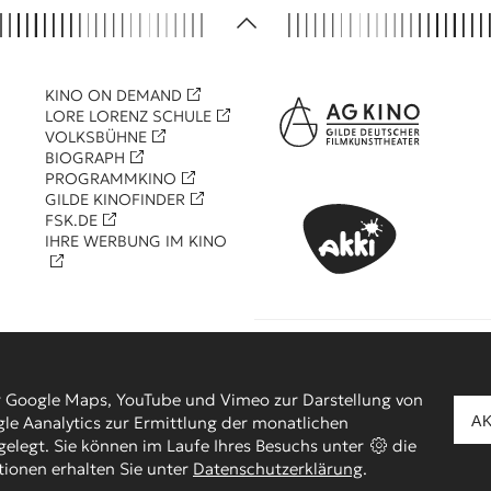
KINO ON DEMAND
LORE LORENZ SCHULE
VOLKSBÜHNE
BIOGRAPH
PROGRAMMKINO
GILDE KINOFINDER
FSK.DE
IHRE WERBUNG IM KINO
KOOPERATIONSPARTNER
r Google Maps, YouTube und Vimeo zur Darstellung von
le Aanalytics zur Ermittlung der monatlichen
A
elegt. Sie können im Laufe Ihres Besuchs unter
die
Y METROPOL DÜSSELDORFER FILMKUNSTKINO GMBH | Besuche uns 
tionen erhalten Sie unter
Datenschutzerklärung
.