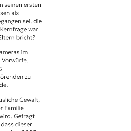
m seinen ersten
sen als
egangen sei, die
 Kernfrage war
ltern bricht?
Kameras im
n Vorwürfe.
s
hörenden zu
de.
usliche Gewalt,
r Familie
wird. Gefragt
 dass dieser