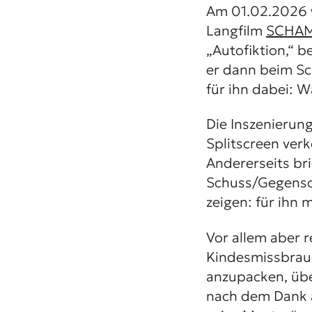
Am 01.02.2026 w
Langfilm
SCHA
„Autofiktion,“ b
er dann beim Sch
für ihn dabei: 
Die Inszenierun
Splitscreen verk
Andererseits br
Schuss/Gegensc
zeigen: für ihn
Vor allem aber r
Kindesmissbrauc
anzupacken, übe
nach dem Dank a