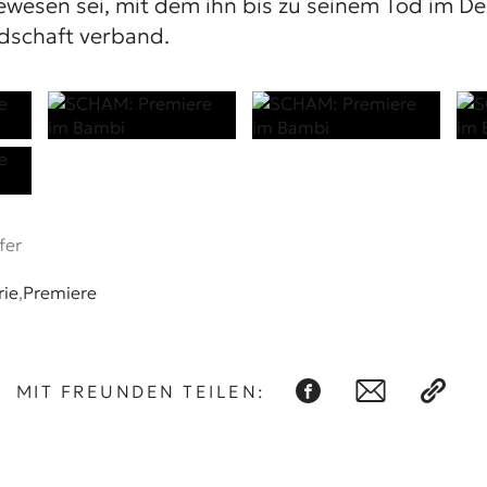
ewesen sei, mit dem ihn bis zu seinem Tod im 
dschaft verband.
fer
rie
,
Premiere
MIT FREUNDEN TEILEN: