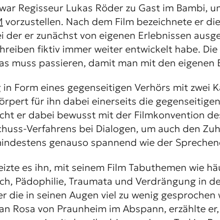
ar Regisseur Lukas Röder zu Gast im Bambi, u
M
vorzustellen. Nach dem Film bezeichnete er die
ei der er zunächst von eigenen Erlebnissen ausg
reiben fiktiv immer weiter entwickelt habe. Die
Was muss passieren, damit man mit den eigenen E
g in Form eines gegenseitigen Verhörs mit zwei 
örpert für ihn dabei einerseits die gegenseitige
icht er dabei bewusst mit der Filmkonvention de
huss-Verfahrens bei Dialogen, um auch den Zu
 mindestens genauso spannend wie der Sprechen
eizte es ihn, mit seinem Film Tabuthemen wie hä
h, Pädophilie, Traumata und Verdrängung in de
r die in seinen Augen viel zu wenig gesprochen 
n Rosa von Praunheim im Abspann, erzählte er,