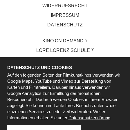
WIDERRUFSRECHT
IMPRESSUM
DATENSCHUTZ
KINO ON DEMAND
LORE LORENZ SCHULE
VOLKSBÜHNE
DATENSCHUTZ UND COOKIES
BIOGRAPH
Auf den folgenden Seiten der Filmkunstkinos verwenden wir
PROGRAMMKINO
Google Maps, YouTube und Vimeo zur Darstellung von
Karten und Filmtrailern. Darüber hinaus verwenden wir
GILDE KINOFINDER
Google Aanalytics zur Ermittlung der monatlichen
FSK.DE
Besucherzahl. Dadurch werden Cookies in Ihrem Browser
abgelegt. Sie können im Laufe Ihres Besuchs unter
die
IHRE WERBUNG IM KINO
einzelenen Services zu jeder Zeit widerrufen. Weiter
Informationen erhalten Sie unter
Datenschutzerklärung
.
BESTELLUNG WIDERRUFEN