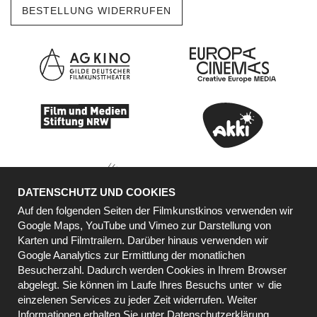
BESTELLUNG WIDERRUFEN
DATENSCHUTZ UND COOKIES
Auf den folgenden Seiten der Filmkunstkinos verwenden wir
Google Maps, YouTube und Vimeo zur Darstellung von
Karten und Filmtrailern. Darüber hinaus verwenden wir
KOOPERATIONSPARTNER
Google Aanalytics zur Ermittlung der monatlichen
Besucherzahl. Dadurch werden Cookies in Ihrem Browser
abgelegt. Sie können im Laufe Ihres Besuchs unter
die
einzelenen Services zu jeder Zeit widerrufen. Weiter
Informationen erhalten Sie unter
Datenschutzerklärung
.