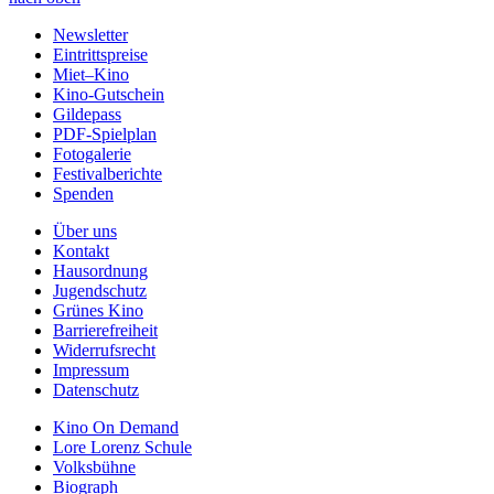
Newsletter
Eintrittspreise
Miet–Kino
Kino-Gutschein
Gildepass
PDF-Spielplan
Fotogalerie
Festivalberichte
Spenden
Über uns
Kontakt
Hausordnung
Jugendschutz
Grünes Kino
Barrierefreiheit
Widerrufsrecht
Impressum
Datenschutz
Kino On Demand
Lore Lorenz Schule
Volksbühne
Biograph