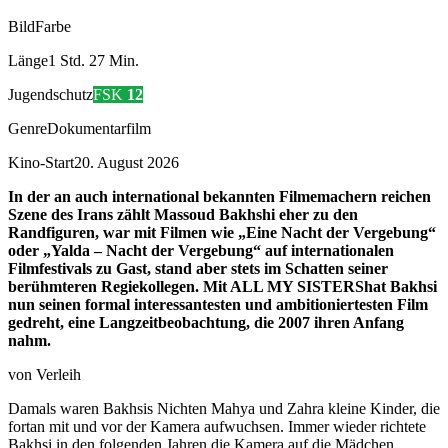
Bild
Farbe
Länge
1 Std. 27 Min.
Jugendschutz
FSK
12
Genre
Dokumentarfilm
Kino-Start
20. August 2026
In der an auch international bekannten Filmemachern reichen
Szene des Irans zählt Massoud Bakhshi eher zu den
Randfiguren, war mit Filmen wie „Eine Nacht der Vergebung“
oder „Yalda – Nacht der Vergebung“ auf internationalen
Filmfestivals zu Gast, stand aber stets im Schatten seiner
berühmteren Regiekollegen. Mit ALL MY SISTERShat Bakhsi
nun seinen formal interessantesten und ambitioniertesten Film
gedreht, eine Langzeitbeobachtung, die 2007 ihren Anfang
nahm.
von Verleih
Damals waren Bakhsis Nichten Mahya und Zahra kleine Kinder, die
fortan mit und vor der Kamera aufwuchsen. Immer wieder richtete
Bakhsi in den folgenden Jahren die Kamera auf die Mädchen,