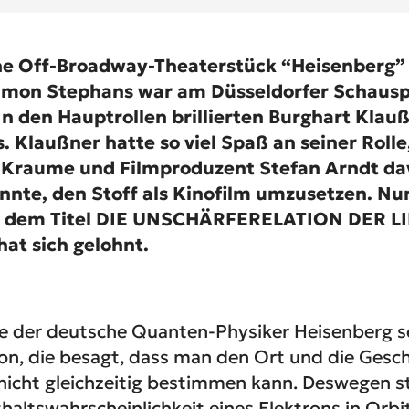
he Off-Broadway-Theaterstück “Heisenberg” 
imon Stephans war am Düsseldorfer Schausp
 In den Hauptrollen brillierten Burghart Klau
. Klaußner hatte so viel Spaß an seiner Rolle
s Kraume und Filmproduzent Stefan Arndt da
nnte, den Stoff als Kinofilm umzusetzen. N
r dem Titel DIE UNSCHÄRFERELATION DER LI
hat sich gelohnt.
te der deutsche Quanten-Physiker Heisenberg s
on, die besagt, dass man den Ort und die Gesc
 nicht gleichzeitig bestimmen kann. Deswegen st
haltswahrscheinlichkeit eines Elektrons in Orbit