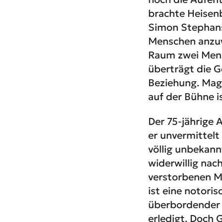
brachte Heisen
Simon Stephans 
Menschen anzuwe
Raum zwei Mens
überträgt die 
Beziehung. Mag 
auf der Bühne i
Der 75-jährige A
er unvermittelt
völlig unbekannt
widerwillig nac
verstorbenen Ma
ist eine notori
überbordender P
erledigt. Doch G