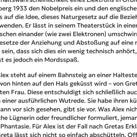
berg 1933 den Nobelpreis ein und den englisch
auf die Idee, dieses Naturgesetz auf die Bezie
nden. Er lässt in seinem Theaterstück in ein
chen einander (wie zwei Elektronen) umschwir
Gesetze der Anziehung und Abstoßung auf eine 
sein, dass sich dies ein wenig technisch anhört
st es jedoch ein Mordsspaß.
lex steht auf einem Bahnsteig an einer Haltestell
 von hinten auf den Hals geküsst wird – von Gret
en Frau. Diese entschuldigt sich schließlich auc
h einer ausführlichen Wutrede. Sie habe ihren kü
nn vor sich gesehen, gibt sie vor. Was Alex nic
sche Lügnerin oder freundlicher formuliert, jema
hantasie. Für Alex ist der Fall nach Gretas Erk
reta lässt sich nicht so einfach abschütteln. Of