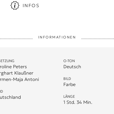
INFOS
INFORMATIONEN
SETZUNG
O-TON
roline Peters
Deutsch
rghart Klaußner
rmen-Maja Antoni
BILD
Farbe
ND
utschland
LÄNGE
1 Std. 34 Min.