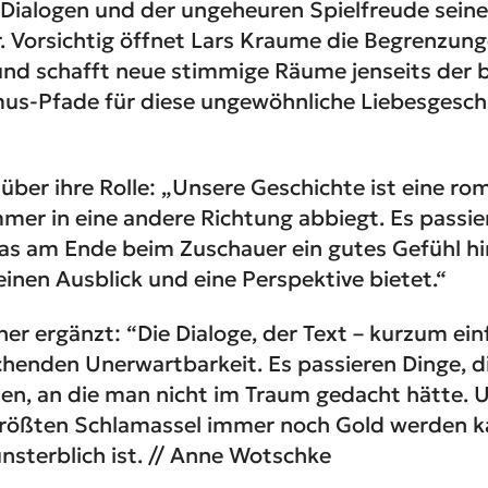
Dialogen und der ungeheuren Spielfreude seine
. Vorsichtig öffnet Lars Kraume die Begrenzun
und schafft neue stimmige Räume jenseits der
mus-Pfade für diese ungewöhnliche Liebesgeschi
 über ihre Rolle: „Unsere Geschichte ist eine ro
mer in eine andere Richtung abbiegt. Es passi
s am Ende beim Zuschauer ein gutes Gefühl hin
einen Ausblick und eine Perspektive bietet.“
er ergänzt: “Die Dialoge, der Text – kurzum einf
schenden Unerwartbarkeit. Es passieren Dinge, d
, an die man nicht im Traum gedacht hätte. Un
rößten Schlamassel immer noch Gold werden k
unsterblich ist. // Anne Wotschke