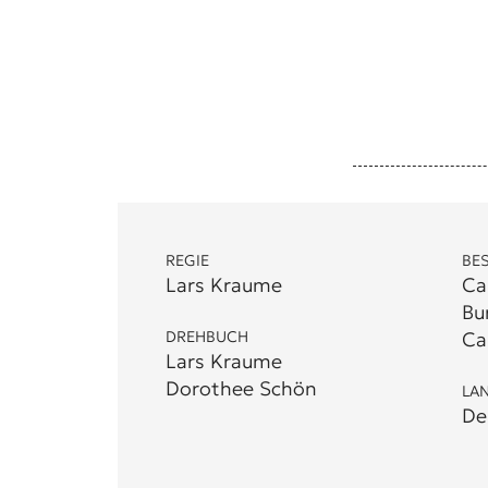
REGIE
BE
Lars Kraume
Ca
Bu
DREHBUCH
Ca
Lars Kraume
Dorothee Schön
LA
De