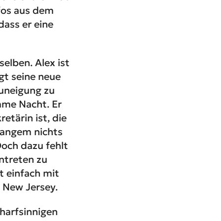
nfos aus dem
dass er eine
elben. Alex ist
lgt seine neue
Zuneigung zu
ame Nacht. Er
etärin ist, die
 Langem nichts
Doch dazu fehlt
antreten zu
t einfach mit
 New Jersey.
harfsinnigen