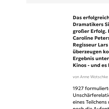
Das erfolgreic
Dramatikers S
großer Erfolg.
Caroline Peters
Regisseur Lar
überzeugen ko
Ergebnis unte
Kinos - und es 
von Anne Wotschke
1927 formulier
Unschärferelati
eines Teilchens
noch die Aufent