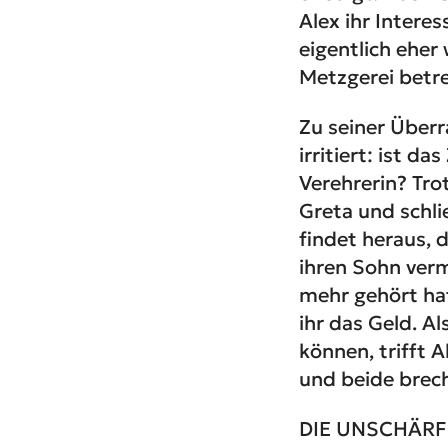
Alex ihr Intere
eigentlich eher
Metzgerei betrei
Zu seiner Überr
irritiert: ist d
Verehrerin? Tro
Greta und schli
findet heraus, d
ihren Sohn verm
mehr gehört hat
ihr das Geld. A
können, trifft 
und beide brec
DIE UNSCHÄRFET