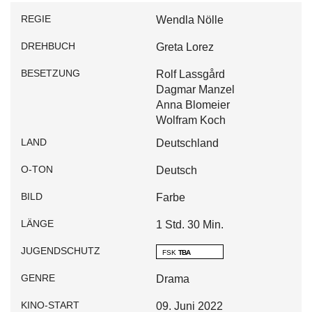
REGIE
Wendla Nölle
DREHBUCH
Greta Lorez
BESETZUNG
Rolf Lassgård
Dagmar Manzel
Anna Blomeier
Wolfram Koch
LAND
Deutschland
O-TON
Deutsch
BILD
Farbe
LÄNGE
1 Std. 30 Min.
JUGENDSCHUTZ
FSK
TBA
GENRE
Drama
KINO-START
09. Juni 2022