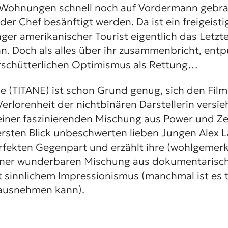
 Wohnungen schnell noch auf Vordermann gebra
er Chef besänftigt werden. Da ist ein freigeisti
ger amerikanischer Tourist eigentlich das Letzte
. Doch als alles über ihr zusammenbricht, entpu
rschütterlichen Optimismus als Rettung…
e (
TITANE
) ist schon Grund genug, sich den Fil
erlorenheit der nichtbinären Darstellerin versieh
einer faszinierenden Mischung aus Power und Zer
ersten Blick unbeschwerten lieben Jungen Alex L
rfekten Gegenpart und erzählt ihre (wohlgemerkt
einer wunderbaren Mischung aus dokumentarisc
 sinnlichem Impressionismus (manchmal ist es 
rausnehmen kann).