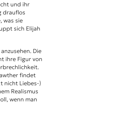
cht und ihr
g drauflos
, was sie
ppt sich Elijah
m anzusehen. Die
t ihre Figur von
brechlichkeit.
awther findet
 nicht Liebes-)
hem Realismus
toll, wenn man