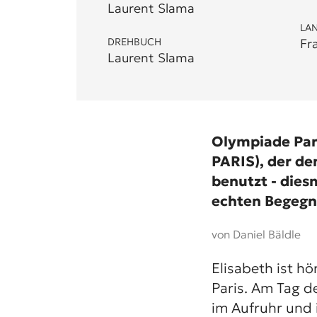
Laurent Slama
LA
DREHBUCH
Fr
Laurent Slama
Olympiade Pari
PARIS
), der d
benutzt - dies
echten Begegnu
von Daniel Bäldle
Elisabeth ist h
Paris. Am Tag d
im Aufruhr und 