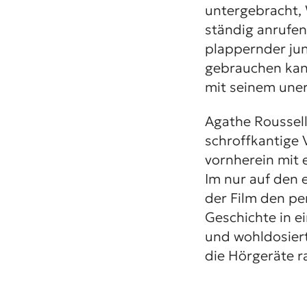
untergebracht,
ständig anrufend
plappernder jun
gebrauchen kann
mit seinem une
Agathe Roussell
schroffkantige V
vornherein mit 
Im nur auf den 
der Film den pe
Geschichte in 
und wohldosiert
die Hörgeräte 