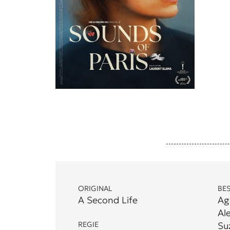
ORIGINAL
BE
A Second Life
Ag
Al
REGIE
Su