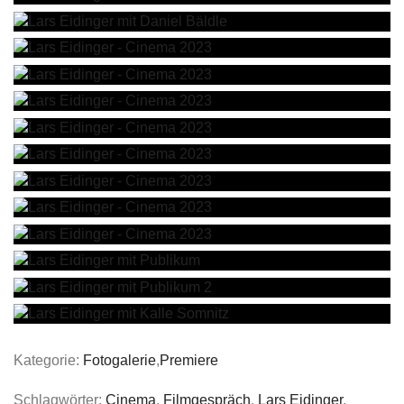
Kategorie:
Fotogalerie
,
Premiere
Schlagwörter:
Cinema
,
Filmgespräch
,
Lars Eidinger
,