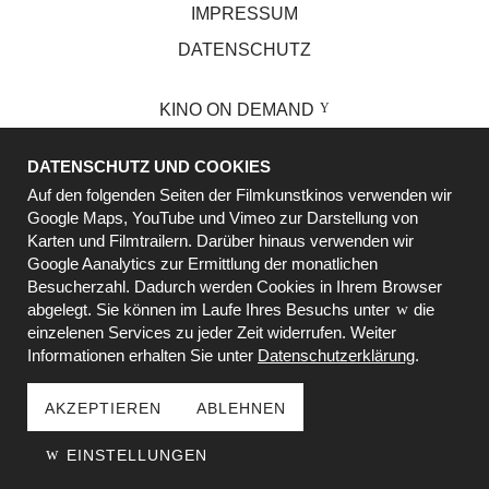
IMPRESSUM
DATENSCHUTZ
KINO ON DEMAND
LORE LORENZ SCHULE
DATENSCHUTZ UND COOKIES
VOLKSBÜHNE
Auf den folgenden Seiten der Filmkunstkinos verwenden wir
BIOGRAPH
Google Maps, YouTube und Vimeo zur Darstellung von
Karten und Filmtrailern. Darüber hinaus verwenden wir
PROGRAMMKINO
Google Aanalytics zur Ermittlung der monatlichen
Besucherzahl. Dadurch werden Cookies in Ihrem Browser
GILDE KINOFINDER
abgelegt. Sie können im Laufe Ihres Besuchs unter
die
FSK.DE
einzelenen Services zu jeder Zeit widerrufen. Weiter
Informationen erhalten Sie unter
Datenschutzerklärung
.
IHRE WERBUNG IM KINO
AKZEPTIEREN
ABLEHNEN
BESTELLUNG WIDERRUFEN
EINSTELLUNGEN